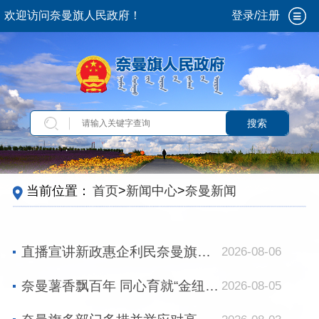
欢迎访问奈曼旗人民政府！
登录/注册
搜索
当前位置：
首页
>
新闻中心
>
奈曼新闻
直播宣讲新政惠企利民奈曼旗办结全旗首笔公积金装修提取业务
2026-08-06
奈曼薯香飘百年 同心育就“金纽带”
2026-08-05