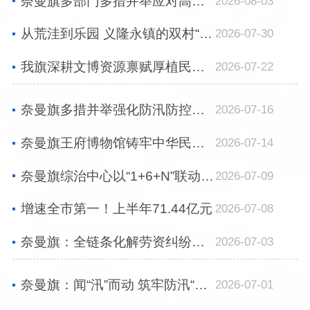
奈曼旗多部门多措并举应对高温 全力保供护民生
2026-08-03
从荒洼到乐园 义隆永镇的双村“变形记”
2026-07-30
我旗深耕文博资源禀赋厚植民族团结根基
2026-07-22
奈曼旗多措并举强化防汛防控能力筑牢县域安全屏障
2026-07-16
奈曼旗王府博物馆铸牢中华民族共同体意识优秀实践范例
2026-07-14
奈曼旗综治中心以“1+6+N”联动机制筑牢民生维权底线
2026-07-09
增速全市第一！上半年71.44亿元
2026-07-08
奈曼旗：全链条化解劳资纠纷多元调解 快速仲裁
2026-07-03
奈曼旗：闻“汛”而动 筑牢防汛“安全堤”
2026-07-01