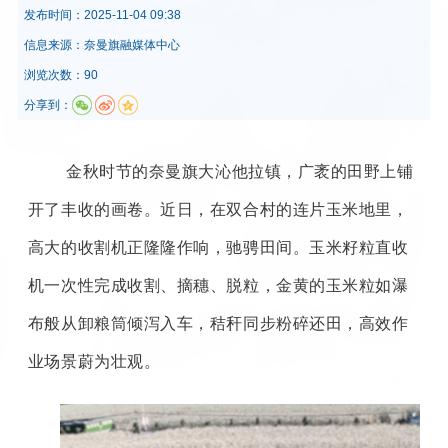
发布时间：
2025-11-04 09:38
信息来源：
奈曼旗融媒体中心
浏览次数：90
分享到：
金秋时节的奈曼旗大沁他拉镇，广袤的田野上铺
开了丰收的画卷。近日，在双合村的连片玉米地里，
高大的收割机正隆隆作响，驰骋田间。玉米籽粒直收
机一次性完成收割、摘穗、脱粒，金黄的玉米粒如瀑
布般从卸粮筒倾泻入车，秸秆同步粉碎还田，高效作
业场景蔚为壮观。