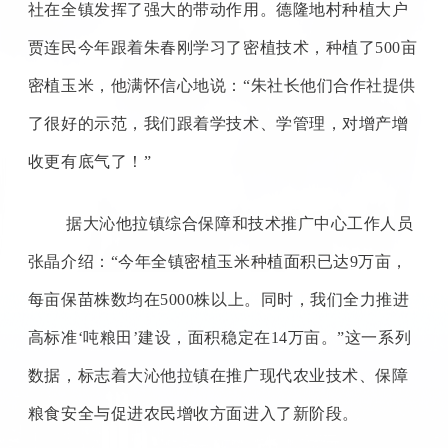
社在全镇发挥了强大的带动作用。德隆地村种植大户
贾连民今年跟着朱春刚学习了密植技术，种植了
500
亩
密植玉米，他满怀信心地说：“朱社长他们合作社提供
了很好的示范，我们跟着学技术、学管理，对增产增
收更有底气了！”
据大沁他拉镇综合保障和技术推广中心工作人员
张晶介绍：
“今年全镇密植玉米种植面积已达
9
万亩，
每亩保苗株数均在
5000
株以上。同时，我们全力推进
高标准‘吨粮田’建设，面积稳定在
14
万亩。”这一系列
数据，标志着大沁他拉镇在推广现代农业技术、保障
粮食安全与促进农民增收方面进入了新阶段。