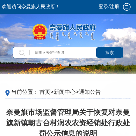
欢迎访问奈曼旗人民政府！
登录/注册
搜索
当前位置：
首页
>
新闻中心
>
通知公告
奈曼旗市场监督管理局关于恢复对奈曼
旗新镇朝古台村润农农资经销处行政处
罚公示信息的说明