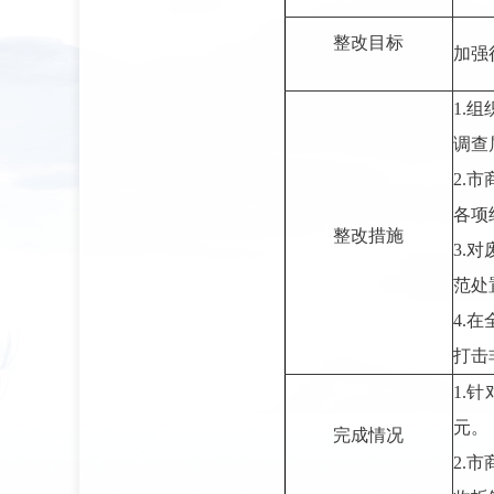
整改目标
加强
1.
调查
2.
各项
整改措施
3.
范处
4.
打击
1.
元。
完成情况
2.