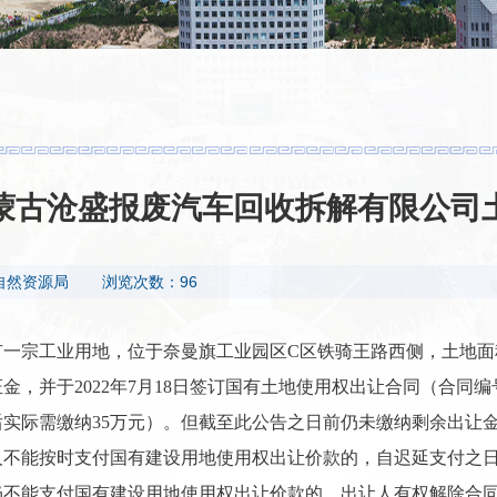
蒙古沧盛报废汽车回收拆解有限公司
自然资源局
浏览次数：96
有
一宗
工业用地，
位于奈曼旗工业园区
C区铁骑王路西侧
，土地面
证金，
并于
2022年7月18日签订国有土地使用权出让合同（合同编号奈
后实际需缴纳35万元）。但截至此公告之日前
仍未缴纳剩余出让
人不能按时支付国有建设用地使用权出让价款的，自
迟延支付
之
仍不能支付国有建设用地使用权出让价款的，出让人有权解除合