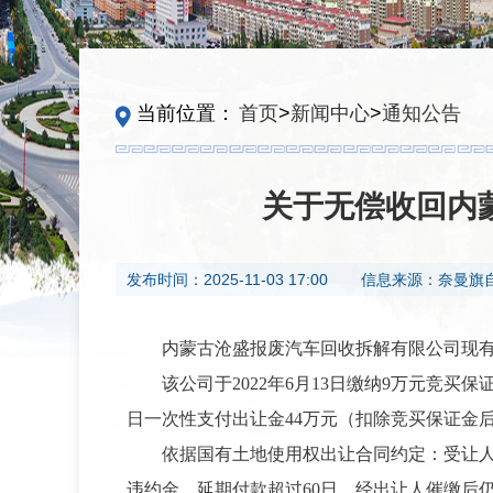
当前位置：
首页
>
新闻中心
>
通知公告
关于无偿收回内
发布时间：
2025-11-03 17:00
信息来源：
奈曼旗
内蒙古沧盛报废汽车回收拆解有限公司
现
该公司于
2022年6月13日缴纳9万元竞买保
日一次性支付出让金44万元（扣除竞买保证金
依据
国有土地使用权
出让合同约定
：
受让
违约金，延期付款超过60日，经出让人催
缴
后