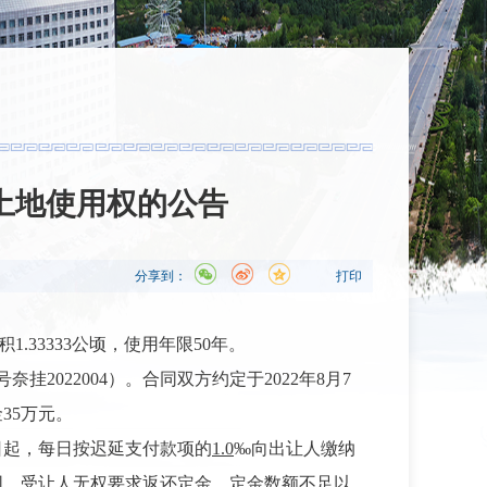
土地使用权的公告
分享到：
打印
积
1.33333公顷，使用年限50年。
挂2022004）。合同双方约定于2022年8月7
金
35万元
。
日起，每日按迟延支付款项的
1.0
‰向出让人缴纳
同，受让人无权要求返还定金，
定金数额不足以