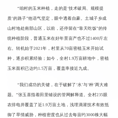
“咱村的玉米种植，走的是‘技术破局、规模提
质’的路子”他语气坚定，眼中透着自豪。土城子乡成
山村地处南部山区，以前，还停留在“靠天吃饭”的传
统种植阶段，普通玉米在好年景亩产也不过
1400
斤左
右。转机始于
2021
年，村里从
70
亩密植玉米开始试
种，逐步积累经验；如今，全村
1.9
万亩耕地中，密植
玉米面积已达约
1.5
万亩，覆盖率接近九成。
“我们成功的关键，在于破解了‘水’与‘种’两大难
题。”张玉喜指着田里铺设的管网解释道。全村
235
眼
农排电井覆盖了近
1.9
万亩土地，浅埋滴灌技术有效抵
御了旱情威胁，种植密度也从过去每亩约
3000
株大幅