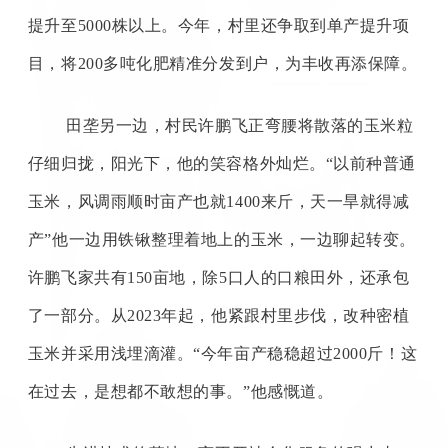
提升至
5000
株以上。今年，村里还争取到单产提升项
目，将
200
多吨化肥精准分发到户，为丰收再添保障。
田垄另一边，村民许鹏飞正弯腰将散落的玉米粒
仔细归拢，阳光下，他的笑容格外灿烂。
“以前种普通
玉米，风调雨顺时亩产也就
1400
来斤，天一旱就得减
产”他一边用铁锹整理着地上的玉米，一边聊起转变。
许鹏飞家共有
150
亩地，除
5
口人的口粮田外，还承包
了一部分。从
2023
年起，他紧跟村里步伐，改种密植
玉米并采用浅埋滴灌。“今年亩产稳稳超过
2000
斤！这
在过去，是想都不敢想的事。”他感慨道。