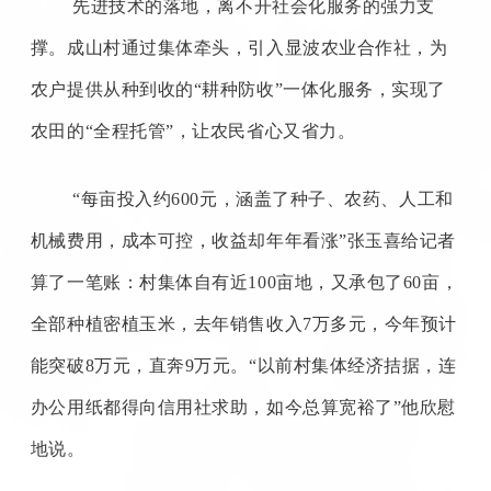
先进技术的落地，离不开社会化服务的强力支
撑。成山村通过集体牵头，引入显波农业合作社，为
农户提供从种到收的
“耕种防收”一体化服务，实现了
农田的“全程托管”，让农民省心又省力。
“每亩投入约
600
元，涵盖了种子、农药、人工和
机械费用，成本可控，收益却年年看涨”张玉喜给记者
算了一笔账：村集体自有近
100
亩地，又承包了
60
亩，
全部种植密植玉米，去年销售收入
7
万多元，今年预计
能突破
8
万元，直奔
9
万元。“以前村集体经济拮据，连
办公用纸都得向信用社求助，如今总算宽裕了”他欣慰
地说。