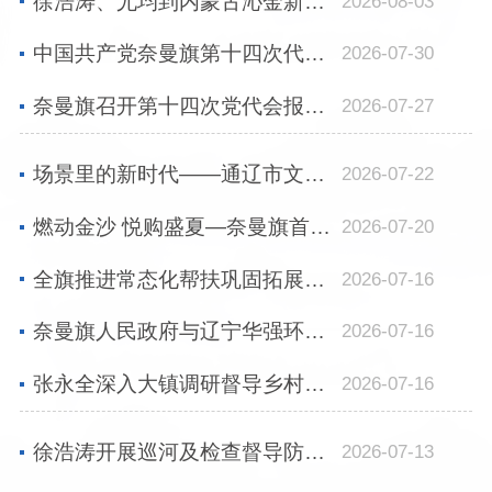
徐浩涛、尤均到内蒙古沁金新材料集团调研
2026-08-03
中国共产党奈曼旗第十四次代表大会开幕
2026-07-30
奈曼旗召开第十四次党代会报告征求意见座谈会
2026-07-27
场景里的新时代——通辽市文艺家采风创作活动走进奈曼旗
2026-07-22
燃动金沙 悦购盛夏—奈曼旗首届全民排球运动联赛开幕
2026-07-20
全旗推进常态化帮扶巩固拓展脱贫攻坚成果暨学习运用“千万工程”经验扎实推进宜居...
2026-07-16
奈曼旗人民政府与辽宁华强环保集团、中瑞恒丰辽宁公司招商引资座谈会召开
2026-07-16
张永全深入大镇调研督导乡村振兴项目建设
2026-07-16
徐浩涛开展巡河及检查督导防汛防灾工作
2026-07-13