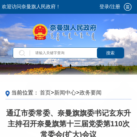
欢迎访问奈曼旗人民政府！
登录/注册
搜索
当前位置：
首页
>
新闻中心
>
政务要闻
通辽市委常委、奈曼旗旗委书记玄东升
主持召开奈曼旗第十三届党委第110次
常委会(扩大)会议