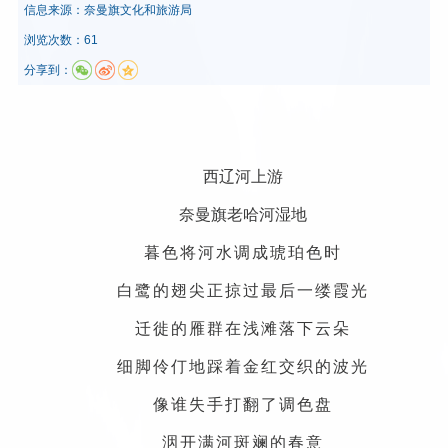
信息来源：
奈曼旗文化和旅游局
浏览次数：61
分享到：
西辽河上游
奈曼旗老哈河湿地
暮色将河水调成琥珀色时
白鹭的翅尖正掠过最后一缕霞光
迁徙的雁群在浅滩落下云朵
细脚伶仃地踩着金红交织的波光
像谁失手打翻了调色盘
洇开满河斑斓的春意