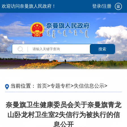
欢迎访问奈曼旗人民政府！
登录/注册
搜索
当前位置：
首页
>
专题专栏
>
失信信息公示
>
失
信被执行人名单
奈曼旗卫生健康委员会关于奈曼旗青龙
山卧龙村卫生室2失信行为被执行的信
息公开