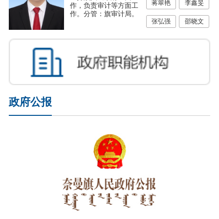
蒋翠艳
李鑫旻
作，负责审计等方面工
作。分管：旗审计局。
张弘强
邵晓文
政府公报