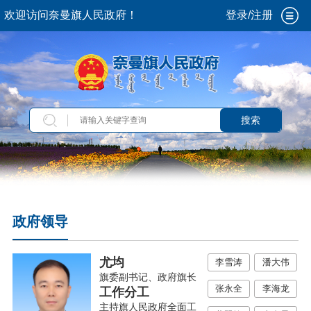
欢迎访问奈曼旗人民政府！
登录/注册
搜索
政府领导
尤均
李雪涛
潘大伟
旗委副书记、政府旗长
张永全
李海龙
工作分工
主持旗人民政府全面工