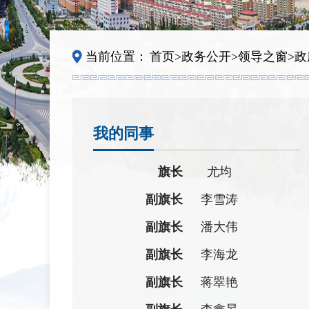
当前位置：
首页
>
政务公开
>
领导之窗
>
政
我的同事
旗长
尤均
副旗长
李雪涛
副旗长
潘大伟
副旗长
李海龙
副旗长
蒋翠艳