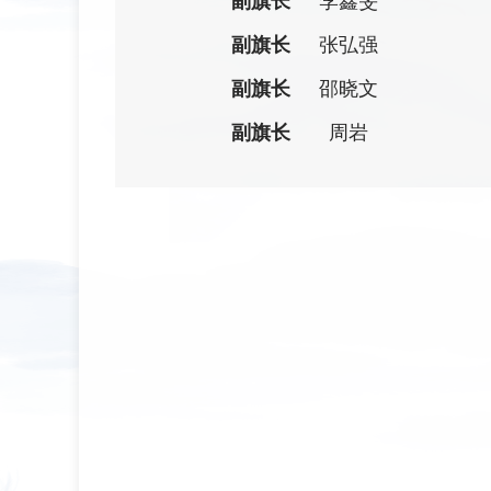
副旗长
李鑫旻
副旗长
张弘强
副旗长
邵晓文
副旗长
周岩