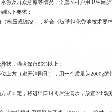
、水源及群众意愿等情况，全旗农村户用卫生厕所
达到以下要求：
质（模压或缠绕），符合《玻璃钢化粪池技术要
无异状，强度保留
85%以上；
部位上方（避开清陶孔），用一个质量为
2000
他方式固定，将进出口封闭后注满水，放置
24h