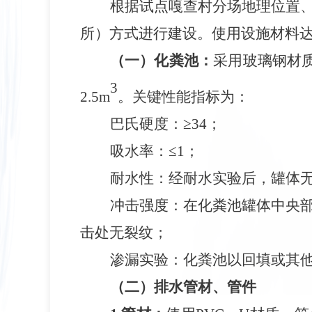
根据试点嘎查村分场地理位置
所）方式进行建设。使用设施材料
（一）化粪池：
采用玻璃钢材
3
2.5m
。关键性能指标为：
巴氏硬度：
≥34；
吸水率：
≤1；
耐水性：经耐水实验后，罐体
冲击强度：在化粪池罐体中央
击处无裂纹；
渗漏实验：化粪池以回填或其
（二）排水管材、管件