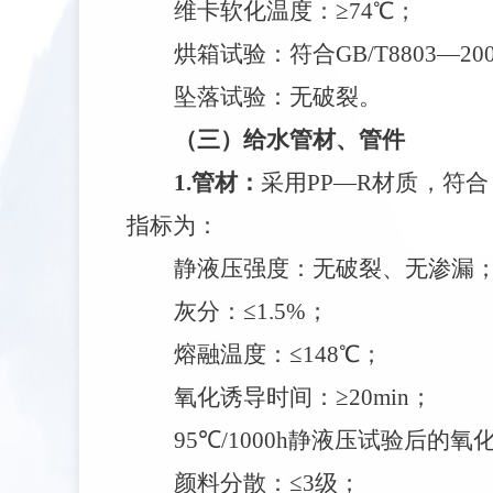
维卡软化温度：
≥74℃；
烘箱试验：符合
GB/T8803—2
坠落试验：无破裂。
（三）给水管材、管件
1.管材：
采用
PP—R材质，符合
指标为：
静液压强度：无破裂、无渗漏
灰分：
≤1.5%；
熔融温度：
≤148℃；
氧化诱导时间：
≥20min；
95℃/1000h静液压试验后的氧
颜料分散：
≤3级；