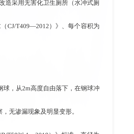
改造采用无害化卫生厕所（水冲式厕
求（
CJ/T409—2012）》、每个容积为
g的钢球，从2m高度自由落下，在钢球冲
观察，无渗漏现象及明显变形。