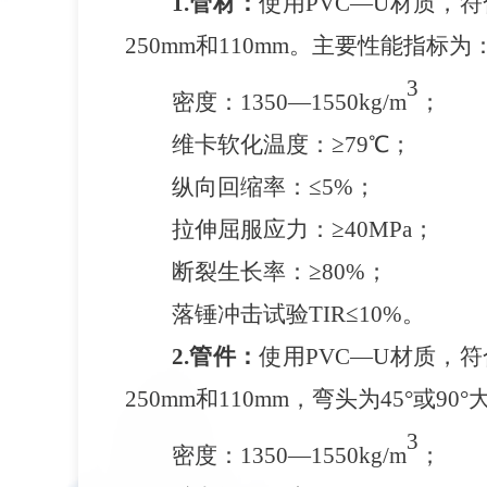
1.管材：
使用
PVC—U材质，符
250mm和110mm。主要性能指标为
3
密度：
1350—1550kg/m
；
维卡软化温度：
≥79℃；
纵向回缩率：
≤5%；
拉伸屈服应力：
≥40MPa；
断裂生长率：
≥80%；
落锤冲击试验
TIR≤10%。
2.管件：
使用
PVC—U材质，符
250mm和110mm，弯头为45°或
3
密度：
1350—1550kg/m
；