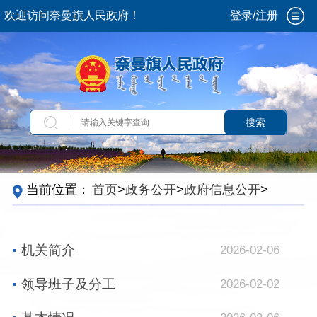
欢迎访问奈曼旗人民政府！
登录/注册
搜索
当前位置：
首页
>
政务公开
>
政府信息公开
>
法
定主动公开内容
>
机关简介
>
机构职能
>
苏木乡
镇街道场
>
大沁他拉镇
机关简介
2026-02-06
领导班子及分工
2026-02-02