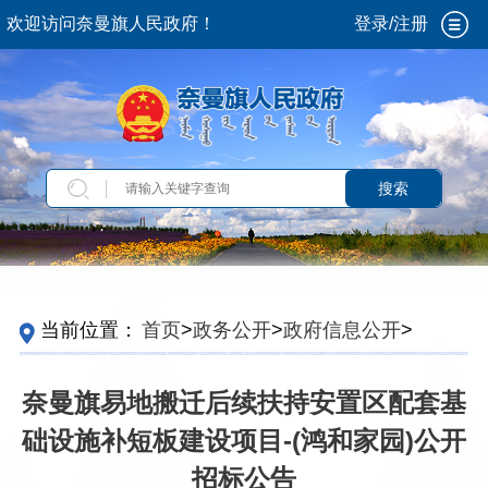
欢迎访问奈曼旗人民政府！
登录/注册
搜索
当前位置：
首页
>
政务公开
>
政府信息公开
>
法
定主动公开内容
>
···
>
保障性安居工程
>
农村危
房改造
奈曼旗易地搬迁后续扶持安置区配套基
础设施补短板建设项目-(鸿和家园)公开
招标公告