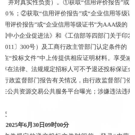
，并对真实性负责）。①获取“信用评价报告”或“
50％；②获取“信用评价报告”或“企业信用等级证
信用评价报告”或“企业信用等级证书”为AAA级的
和国中小企业促进法》和《工信部等四部门关于印发
2011〕300号）及工商行政主管部门认定条件的
并在“投标文件”中上传提供相应证明材料。享受减
中存在法律、法规规定招标人可不予退还投标保证金
标行政监督部门报告有关情况，由行政监督部门依
并在公共资源交易公共服务平台曝光；涉嫌违法违规
递交
2025年6月30日09时00分