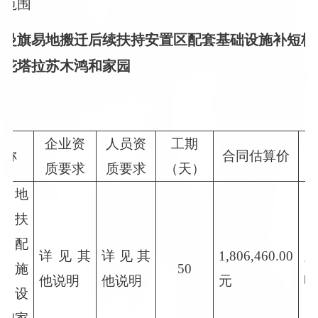
标范围
奈曼旗易地搬迁后续扶持安置区配套基础设施补短板建
黄花塔拉苏木鸿和家园
企业资
人员资
工期
名称
合同估算价
质要求
质要求
（天）
易地
续扶
区配
详见其
详见其
1,806,460.00
设施
50
他说明
他说明
元
明
建设