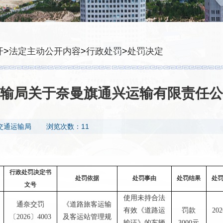
开
>
法定主动公开内容
>
行政处罚
>
处罚决定
输局关于奈曼旗通兴运输有限责任公
交通运输局
浏览次数：11
行政处罚决定书
处罚依据
处罚事由
处罚结果
处
文号
使用未持合法
通奈交罚
《道路旅客运输
罚款
20
有效《道路运
〔2026〕4003
及客运站管理规
3000元
输证》的车辆