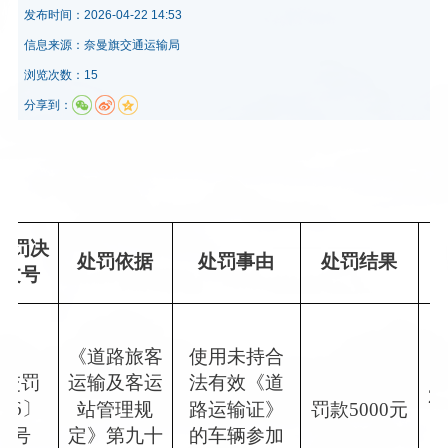
发布时间：
2026-04-22 14:53
信息来源：
奈曼旗交通运输局
浏览次数：15
分享到：
处罚决
处罚依据
处罚事由
处罚结果
书
文号
《道路旅客
使用未持合
奈交罚
运输及客运
法有效《道
2
026〕
罚款5000元
站管理规
路运输证》
05号
定》第九十
的车辆参加