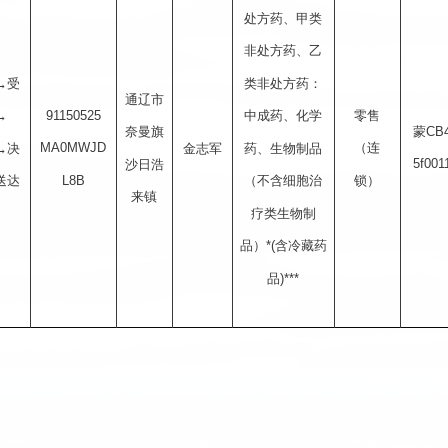
处方药、甲类
非处方药、乙
类非处方药：
→受
通辽市
91150525
零售
中成药、化学
→
蒙
CB
奈曼旗
MA0MWJD
（连
药、生物制品
→决
金志军
5f001
沙日浩
L8B
锁）
（不含细胞治
送达
来镇
疗类生物制
品）
*(
含冷藏药
品
)***