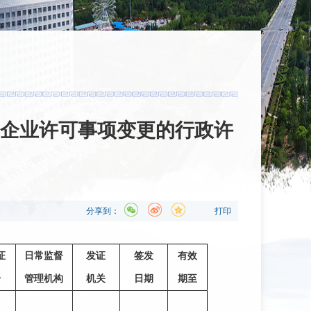
企业许可事项变更的行政许
分享到：
打印
证
日常监督
发证
签发
有效
号
管理机构
机关
日期
期至