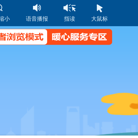
缩小
语音播报
指读
大鼠标