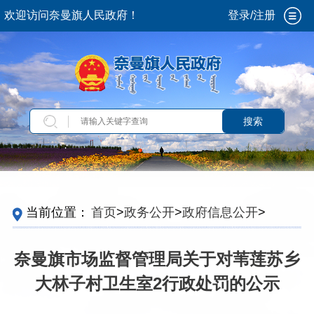
欢迎访问奈曼旗人民政府！
登录/注册
搜索
当前位置：
首页
>
政务公开
>
政府信息公开
>
法
定主动公开内容
>
重点领域信息
>
食品安全
>
监
督检查
>
药品零售经营监督检查
奈曼旗市场监督管理局关于对苇莲苏乡
大林子村卫生室2行政处罚的公示