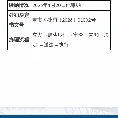
缴纳情况
年
月
日已缴纳
2026
1
20
处罚决定
奈市监处罚〔
〕
号
2026
01002
书文号
立案→调查取证→审查→告知→决
办理流程
定 →送达→执行