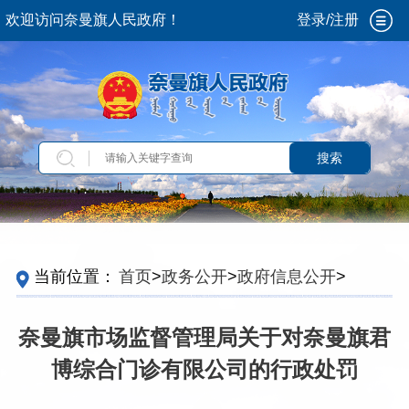
欢迎访问奈曼旗人民政府！
登录/注册
搜索
当前位置：
首页
>
政务公开
>
政府信息公开
>
法
定主动公开内容
>
重点领域信息
>
食品安全
>
监
督检查
>
药品零售经营监督检查
奈曼旗市场监督管理局关于对奈曼旗君
博综合门诊有限公司的行政处罚