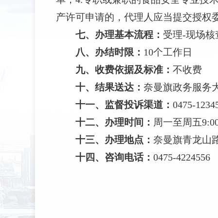
产许可申请的，代理人应当提交授权
七、
办理基本流程
：
受理
-现场核
八、
办结时限
：
10个工作日
九、
收费依据及标准
：
不收费
十、
结果送达
：
奈曼旗政务服务
十一、
监督投诉渠道
：
0475-1234
十二、办理时间：
周一至周五9
:
十三、办理地点：
奈曼旗青龙山
十四、
咨询电话：
0475-4224556