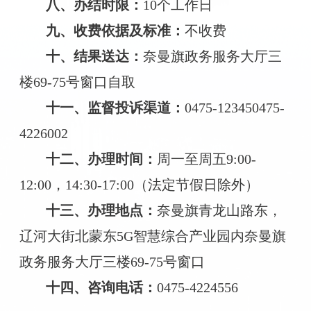
八、
办结时限
：
10
个工作日
九、
收费依据及标准
：
不收费
十、
结果送达
：
奈曼旗政务服务大厅三
楼
69-75号窗口自取
十一、
监督投诉渠道
：
0475-12345
0475-
4226002
十二、办理时间：
周一至周五9
:00-
12:00
，
14:30-17:00
（法定节假日除外）
十三、办理地点：
奈曼旗青龙山路东，
辽河大街北蒙东
5G
智慧综合产业园内奈曼旗
政务服务大厅
三楼
69-75号窗口
十四、
咨询电话：
0475-4224556