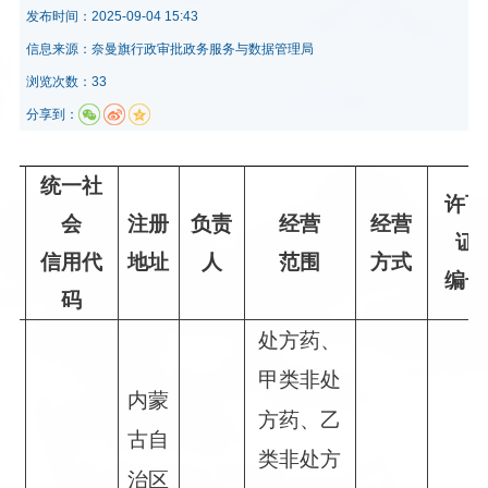
发布时间：
2025-09-04 15:43
信息来源：
奈曼旗行政审批政务服务与数据管理局
浏览次数：33
分享到：
统一社
许可
理
会
注册
负责
经营
经营
证
程
信用代
地址
人
范围
方式
编号
码
处方药、
甲类非处
内蒙
方药、乙
古自
类非处方
治区