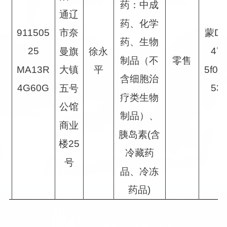
药：中成
通辽
→
药、化学
911505
蒙
D
市奈
→
药、生物
25
47
徐永
曼旗
→
零售
制品（不
MA13R
5f00
平
大镇
→
含细胞治
4G60G
53
五号
达
疗类生物
公馆
制品）、
商业
胰岛素
(
含
楼
25
冷藏药
号
品、冷冻
药品
)