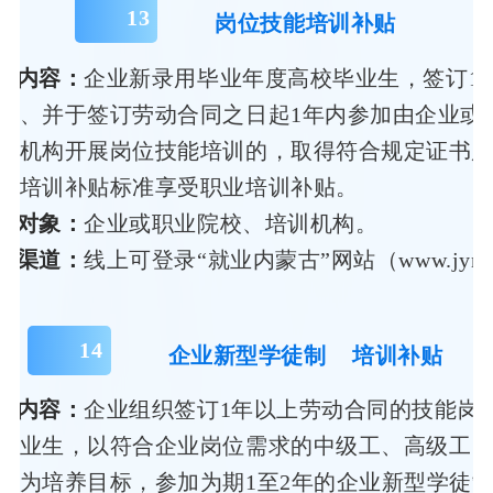
13
岗位技能培训补贴
策内容：
企业新录用毕业年度高校毕业生，签订1
同、并于签订劳动合同之日起1年内参加由企业或
训机构开展岗位技能培训的，取得符合规定证书
业培训补贴标准享受职业培训补贴。
务对象：
企业或职业院校、培训机构。
领渠道：
线上可登录“就业内蒙古”网站（www.jynm
14
企业新型学徒制
培训补贴
策内容：
企业组织签订1年以上劳动合同的技能岗
毕业生，以符合企业岗位需求的中级工、高级工
师为培养目标，参加为期1至2年的企业新型学徒