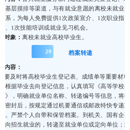
、基层摸排等渠道，与有就业意愿的离校未就业
联系，为每人免费提供1次政策宣介、1次职业指导
介、1次技能培训或就业见习机会。
务对象：
离校未就业高校毕业生。
29
档案转递
策内容：
校要及时将高校毕业生登记表、成绩单等重要材料
，根据毕业去向登记信息，认真填写《高等学校
单》，明确就业单位名称、转递编号等信息，将
料密封后，按规定通过机要通信或邮政特快专递
案。严禁个人自带和保管档案。到机关、国有企
定向招生就业的，转递至就业单位或定向单位；