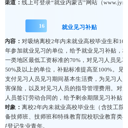
办渠道：
线上可登录“就业内蒙古”网站（www.jynm
16
就业见习补贴
策内容：
对吸纳离校2年内未就业高校毕业生和16-
青年参加就业见习的单位，给予就业见习补贴，
区一类地区最低工资标准的70%，对见习人员见
到50%及以上的单位，补贴标准提高至100%。见
于支付见习人员见习期间基本生活费，为见习人
伤害保险，以及对见习人员的指导管理费用。对
习人员签订劳动合同的，给予剩余期限见习补贴
务对象：
离校2年内未就业高校毕业生（含技工院
预备技师班、技师班和特殊教育院校职业教育类
-24岁登记失业青年。