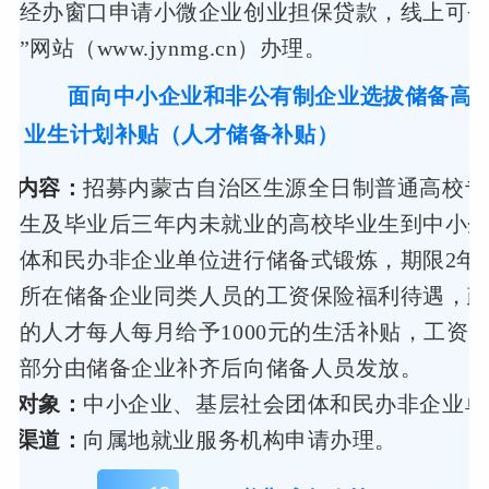
务经办窗口申请小微企业创业担保贷款，线上可登
”网站（www.jynmg.cn）办理。
面向中小企业和非公有制企业选拔储备高
8
业生计划补贴（人才储备补贴）
策内容：
招募内蒙古自治区生源全日制普通高校专
业生及毕业后三年内未就业的高校毕业生到中小
团体和民办非企业单位进行储备式锻炼，期限2年
有所在储备企业同类人员的工资保险福利待遇，
业的人才每人每月给予1000元的生活补贴，工资
足部分由储备企业补齐后向储备人员发放。
务对象：
中小企业、基层社会团体和民办非企业单
办渠道：
向属地就业服务机构申请办理。