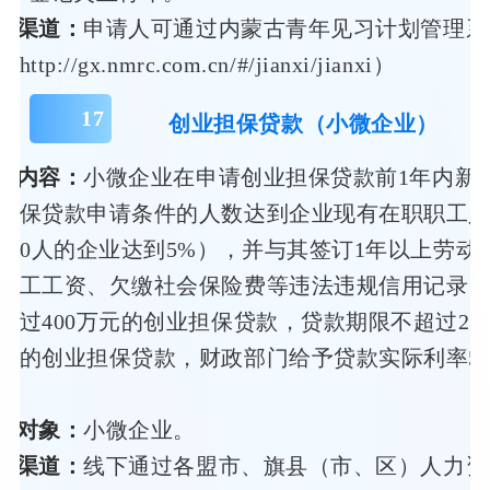
办渠道：
申请人可通过内蒙古青年见习计划管理系
tp://gx.nmrc.com.cn/#/jianxi/jianxi）
17
创业担保贷款（小微企业）
策内容：
小微企业在申请创业担保贷款前1年内新
担保贷款申请条件的人数达到企业现有在职职工人
100人的企业达到5%），并与其签订1年以上劳动
职工工资、欠缴社会保险费等违法违规信用记录
超过400万元的创业担保贷款，贷款期限不超过2
件的创业担保贷款，财政部门给予贷款实际利率5
。
务对象：
小微企业。
领渠道：
线下通过各盟市、旗县（市、区）人力资