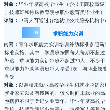
务对象：
毕业年度高校毕业生（含技工院校高级工
班、技师班和特殊教育院校职业教育类毕业生）
领渠道：
申请人可通过各地就业公共服务机构申请
0
5
求职能力实训
策内容：
青年求职能力实训培训补助标准参照马兰
目标准实施。其中，学员班按照每人每期不超过15
予补贴，求职能力实训每班不超过30人，不少于5
年求职能力补助学员班每人享受1次，与职业技能
复享受。
务对象：
以离校未就业高校毕业生和就业脱贫家庭
零就业家庭以及有残疾的、较长时间未就业的高
，包括但不限于登记失业青年、毕业年度高校毕
工学校、技师学院毕业生等）、退役军人等其他