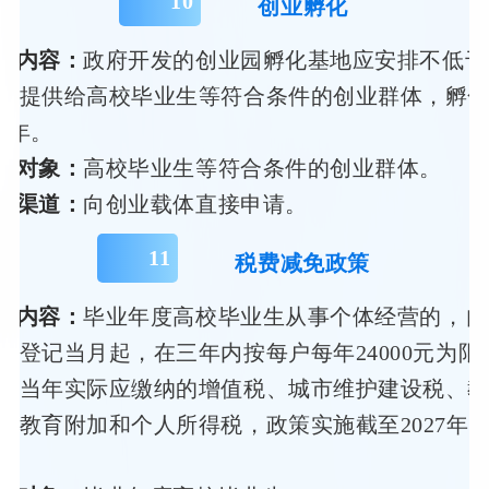
10
创业孵化
策内容：
政府开发的创业园孵化基地应安排不低于3
费提供给高校毕业生等符合条件的创业群体，孵
3年。
务对象：
高校毕业生等符合条件的创业群体。
领渠道：
向创业载体直接申请。
1
1
税费减免政策
策内容：
毕业年度高校毕业生从事个体经营的，自
户登记当月起，在三年内按每户每年24000元为限
其当年实际应缴纳的增值税、城市维护建设税、
方教育附加和个人所得税，政策实施截至2027年12