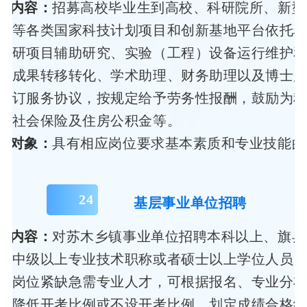
策内容：
招募高校毕业生到高校、科研院所、新型
业等各类国家科技计划项目和创新基地平台依托
科研项目辅助研究、实验（工程）设备运行维护
技成果转移转化、学术助理、财务助理以及博士
签订服务协议，按规定给予劳务性报酬，鼓励为
加社会保险及住房公积金等。
募对象：
具有相应岗位要求基本素质和专业技能的
24
基层事业单位招聘
策内容：
对苏木乡镇事业单位招聘本科以上、旗县
聘中级以上专业技术职称或者硕士以上学位人员
、岗位紧缺急需专业人才，可根据报名、专业分
当降低开考比例或不设开考比例，划定成绩合格