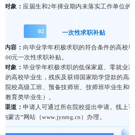
务对象：
应届生和2年择业期内未落实工作单位的
0
2
一次性求职补贴
策内容：
向毕业学年积极求职的符合条件的高校毕
2000元一次性求职补贴。
务对象：
毕业学年积极求职的低保家庭、零就业家
中的高校毕业生，残疾及获得国家助学贷款的高
工院校高级工班、预备技师班、技师班毕业生和
业教育类毕业生）。
办渠道：
申请人可通过所在院校提出申请。线上可
内蒙古”网站（www.jynmg.cn）办理。