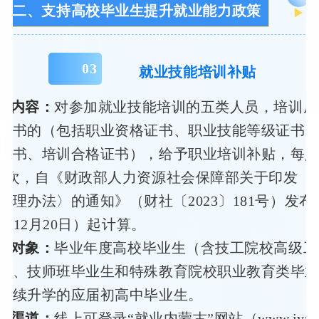
二、支持高校毕业生提升就业能力政策
0
3
就业技能培训补贴
策内容：
对参加就业技能培训的五类人员，培训后
证书的（包括职业资格证书、职业技能等级证书
证书、培训合格证书），给予职业培训补贴，每
3次，自《财政部人力资源社会保障部关于印发〈
管理办法〉的通知》（财社〔2023〕181号）发布
3年12月20日）起计算。
务对象：
毕业年度高校毕业生（含技工院校高级工
班、技师班毕业生和特殊教育院校职业教育类毕
继续升学的应届初高中毕业生。
办渠道：
线上可登录“就业内蒙古”网站（www.jynm