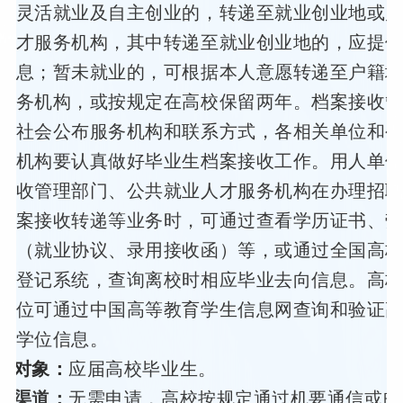
、灵活就业及自主创业的，转递至就业创业地或
人才服务机构，其中转递至就业创业地的，应提
信息；暂未就业的，可根据本人意愿转递至户籍
服务机构，或按规定在高校保留两年。档案接收
向社会公布服务机构和联系方式，各相关单位和
务机构要认真做好毕业生档案接收工作。用人单
接收管理部门、公共就业人才服务机构在办理招
档案接收转递等业务时，可通过查看学历证书、
同（就业协议、录用接收函）等，或通过全国高
向登记系统，查询离校时相应毕业去向信息。高
单位可通过中国高等教育学生信息网查询和验证
、学位信息。
务对象：
应届高校毕业生。
理渠道：
无需申请，高校按规定通过机要通信或邮