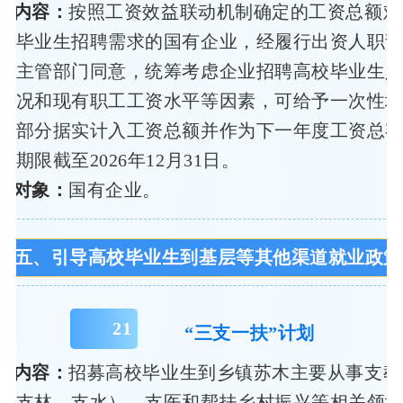
策内容：
按照工资效益联动机制确定的工资总额难
校毕业生招聘需求的国有企业，经履行出资人职
业主管部门同意，统筹考虑企业招聘高校毕业生
情况和现有职工工资水平等因素，可给予一次性
增部分据实计入工资总额并作为下一年度工资总
行期限截至2026年12月31日。
务对象：
国有企业。
五、引导高校毕业生到基层等其他渠道就业政策
21
“三支一扶”计划
策内容：
招募高校毕业生到乡镇苏木主要从事支教
、支林、支水）、支医和帮扶乡村振兴等相关领