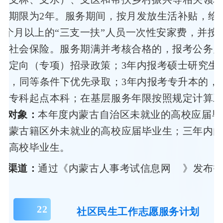
务期限为2年。服务期间，按月发放生活补贴，给
6个月以上的“三支一扶”人员一次性安家费，并按
理社会保险。服务期满并考核合格的，报考公务
受定向（专项）招录政策；3年内报考硕士研究生
0分，同等条件下优先录取；3年内报考专升本的，
人专科起点本科；在基层服务年限按照规定计算
募对象：
本年度内蒙古自治区未就业的高校应届毕
内蒙古籍区外未就业的高校应届毕业生；三年内
的高校毕业生。
办渠道：
通过《
内蒙古人事考试信息网
》发布
22
社区民生工作志愿服务计划