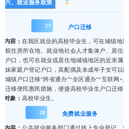
六、就业服务政策
27
户口迁移
策内容：
在我区就业的高校毕业生，可在城镇地区
有权住房所在地、就业地社会人才集体户、居住
记户口，也可在就业或居住地城镇地区的近亲属
姐妹家庭户登记户口，其配偶及未成年子女可以
通城镇户口迁移“跨省通办”“全区通办”“互联网+户
口迁移便民惠民措施，便捷高校毕业生户口迁移
务对象：
高校毕业生。
28
免费就业服务
策内容：
公共就业服务部门通过线上失业登记、求