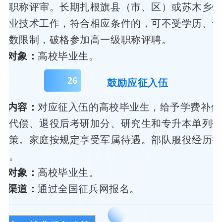
级职称评审。长期扎根旗县（市、区）或苏木乡
专业技术工作，符合相应条件的，可不受学历、
职数限制，破格参加高一级职称评聘。
策对象：
高校毕业生。
26
鼓励应征入伍
策内容：
对应征入伍的高校毕业生，给予学费补偿
款代偿、退役后考研加分、研究生和专升本单列
政策。家庭按规定享受军属待遇。部队服役经历
历。
募对象：
高校毕业生。
办渠道：
通过全国征兵网报名。