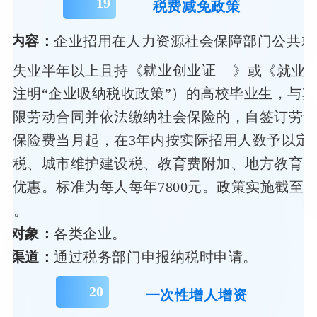
19
税费减免政策
策内容：
企业招用在人力资源社会保障部门公共就
记失业半年以上且持《
就业创业证
》或《就业
（注明“企业吸纳税收政策”）的高校毕业生，与其
期限劳动合同并依法缴纳社会保险的，自签订劳
会保险费当月起，在3年内按实际招用人数予以定
值税、城市维护建设税、教育费附加、地方教育
税优惠。标准为每人每年7800元。政策实施截至20
1日。
务对象：
各类企业。
领渠道：
通过税务部门申报纳税时申请。
20
一次性增人增资