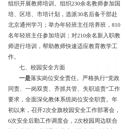
组织开展
教师培训
。组织
230余
名教师参加
国
培、区培、市培计划，选派
30名后备干部赴
北京通州学习
；举办年轻班主任培养班，
810
名年轻班主任参加培训；对
210
余
名新入职教
师进行培训，
帮助教师快速适应教育教学工
作
。
七、校园安全方面
一是
落实岗位安全责任。严格执行
“党政
同责、一岗双责、齐抓共管、失职追责”工作
要求，全面深化
教体
系统岗位安全职责。
年
初以来，
召开
2次全旗校园安全工作部署会，
6次安全后勤工作调度会，
2次
校园周边联合