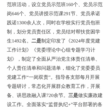
范班活动，设立党员示范班160个、党员示范
岗646个、党员讲授示范课291节、党员承诺
践诺1300余人次，
同时
在学校实行党员包班
制，划分党员责任区，党员结对帮扶贫困学
生
1492名
。
二是
制定印发了《
2024年度党建
工作计划》《党委理论中心组专题学习计
划》，制定了全面从严治党主体责任清单、
个人责任清单和问题清单，细化了党委委员
党建工作“一岗双责”
。指导
各支部每月开展
专题研讨
，
常态化开展群众教育工作，开展
备、讲思政融入课
720余节。
三是
做实廉政建
设工作。全面
落实
“监督执纪+”平台部署的各