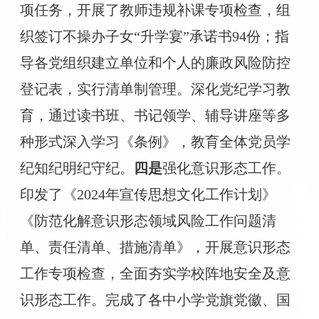
项任务，开展了教师违规补课专项检查
，
组
织签订不操办子女
“升学宴”承诺书94份
；
指
导各党组织建立单位和个人的廉政风险防控
登记表，
实行清单制管理
。
深化
党纪学习教
育，通过读书班、书记领学、辅导讲座等多
种形式深入学习《条例》，教育全体党员学
纪知纪明纪守纪。
四是
强化意识形态工作。
印发了《
2024年宣传思想文化工作计划》
《防范化解意识形态领域风险工作问题清
单、责任清单、措施清单》，开展意识形态
工作专项检查，
全面夯实学校
阵地安全及意
识形态工作。完成了
各中小学
党旗党徽、国