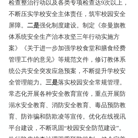
检查整治行动
以及
各类专项检查达
9次以上，
不断压实学校安全主体责任，筑牢校园安全
屏障
。
二是
强化制度建设。
制定《奈曼旗教
体系统安全生产治本攻坚三年行动实施方
案》《关于进一步加强学校食堂和膳食经费
管理工作的意见》
等规范文件
，修订教体系
统公共安全突发应急预案，
不断提升学校安
全管理能力。
三是
落实
校园安全常规管理。
常态化开展各种安全教育宣传
，重点开展防
溺水安全教育、消防安全教育、毒品预防教
育、防诈骗和防欺凌等宣传。
优化在线视讯
平台
建设
，
不断
巩固
“校园安全防范建设”
。