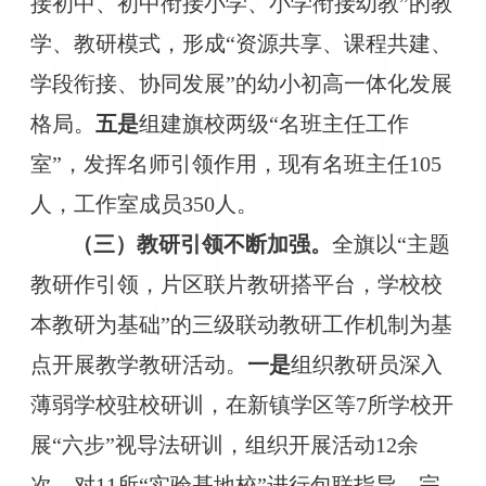
接初中、初中衔接小学、小学衔接幼教”的教
学、教研模式，形成“资源共享、课程共建、
学段衔接、协同发展”的幼小初高一体化发展
格局。
五是
组建
旗校两级
“名班主任工作
室”，
发挥名师引领作用
，现有名班主任
105
人，工作室成员
350人
。
（三）教研引领不断加强。
全旗以
“主题
教研作引领，片区联片教研搭平台，学校校
本教研为基础”的三级联动教研工作机制为基
点开展教学教研活动。
一是
组织教研员深入
薄弱学校驻校研训，在新镇学区等
7所学校开
展“六步”视导法研训，组织开展活动12余
次。
对
11所“实验基地校”进行包联指导，完