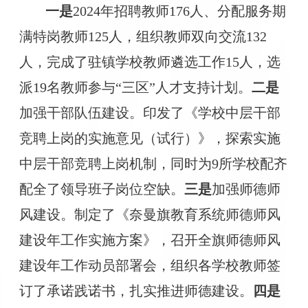
一是
2024年招聘教师176人、分配服务期
满特岗教师125人
，组织
教师
双向
交流
132
人
，
完成了驻镇学校教师遴选工作
15人
，选
派
19名教师参与“三区”人才支持计划。
二是
加强
干部队伍建设
。印发了《学校中层干部
竞聘上岗的实施意见（试行）》，探索实施
中层干部竞聘上岗机制，同时为
9所学校配齐
配全了
领导班子
岗位空缺
。
三是
加强师德师
风建设。
制定了《奈曼旗教育系统师德师风
建设年工作实施方案》
，
召开全旗师德师风
建设年工作动员部署会，组织各学校教师签
订了承诺践诺书，扎实推进师德建设。
四是