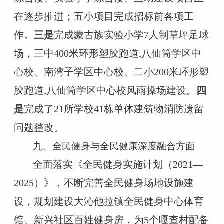
在逐步推进；五小项目完成招标前各项工
作。
三是
完成蒙古族实验小学
7人制草坪足球
场，三中400米环形塑胶跑道,八仙筒学区中
心校、南湾子学区中心校、二小200米环形塑
胶跑道,八仙筒学区中心校风雨操场建设。
四
是
完成了
21所学校41栋单体建筑物消防遗留
问题整改。
九
、全民健身与全民健康深度融合方面
全面落实
《全民健身
实施计划
（
20
21
—
20
25
）》
，不断完善
全民健身
场地设施建
设，
规划建设大沁他拉镇全民健身中心体育
馆
、
新兴社区百姓健身房
，
为
5个嘎查村
配备