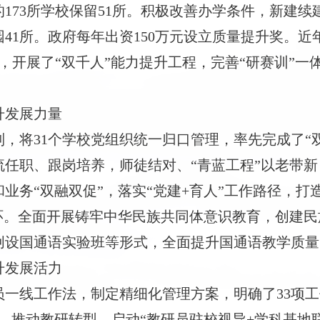
的173所学校保留51所。积极改善办学条件，新建续
1所。政府每年出资150万元设立质量提升奖。近年
制，开展了“双千人”能力提升工程，完善“研赛训”
升发展力量
制，将
31个学校党组织统一归口管理，率先完成了“
流任职、跟岗培养，师徒结对、“青蓝工程”以老带
务“双融双促”，落实“党建+育人”工作路径，打造
环。全面开展铸牢中华民族共同体意识教育，创建民
创设国通语实验班等形式，全面提升国通语教学质量
升发展活力
员一线工作法，制定精细化管理方案，明确了
33项
，推动教研转型。启动“教研员驻校视导+学科基地