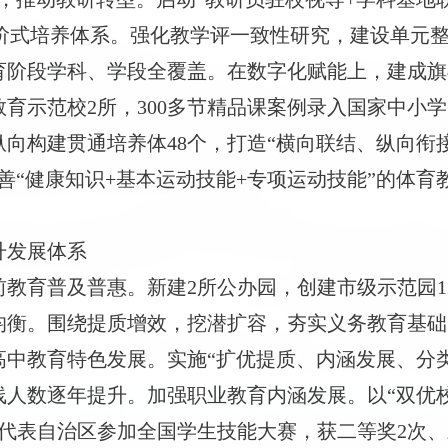
进阶式培养体系。强化教学评一致性研究，建设单元整
育阶段学科、学段全覆盖。在数字化赋能上，建成旗
育示范校2所，300多节精品课案例录入国家中小
纵向构建贯通培养体48个，打造“横向联结、纵向衔
善“健康知识+基本运动技能+专项运动技能”的体育
升发展体系
前教育普及普惠。新建
2所公办园，创建市级示范园1
质均衡。围绕提质增效，挖潜扩容，夯实义务教育基
中教育特色发展。实施“扩优提质、内涵发展、分类
人数逐年提升。加强职业教育内涵发展。以“双优校
代表自治区参加全国学生技能大赛，获二等奖2次、