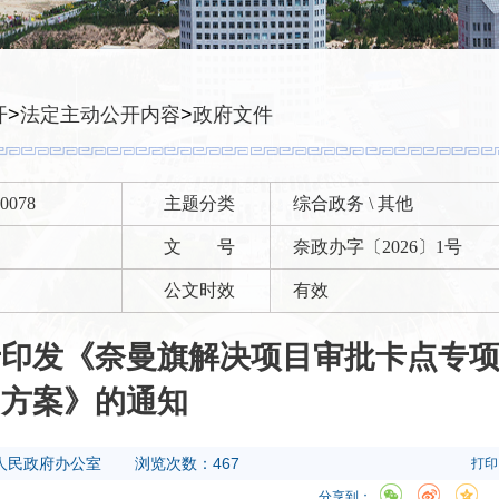
开
>
法定主动公开内容
>
政府文件
00078
主题分类
综合政务 \ 其他
文 号
奈政办字〔2026〕1号
公文时效
有效
于印发《奈曼旗解决项目审批卡点专
动方案》的通知
人民政府办公室
浏览次数：467
打印
分享到：