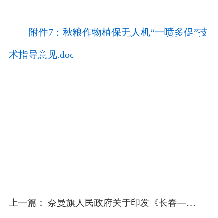
附件7：秋粮作物植保无人机“一喷多促”技
术指导意见.doc
上一篇：
奈曼旗人民政府关于印发《长春—石家庄天然气管道工程（奈曼旗段）征占地补偿安置工作方案》的通知