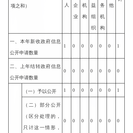
人
企
机
益
务
他
项之和）
业
构
组
机
织
构
一、本年新收政府信息
1
0
0
0
0
0
1
公开申请数量
二、上年结转政府信息
0
0
0
0
0
0
0
公开申请数量
1
0
0
0
0
0
1
（一）予以公开
（二）部分公开
（区分处理的，
0
0
0
0
0
0
0
只计这一情形，