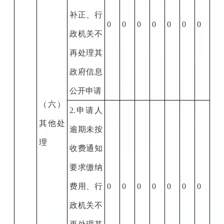
补正、行
0
0
0
0
0
0
0
政机关不
再处理其
政府信息
公开申请
（六）
2.
申请人
其他处
逾期未按
理
收费通知
要求缴纳
费用、行
0
0
0
0
0
0
0
政机关不