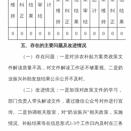
维
纠
结
审
计
维
纠
结
审
计
维
纠
结
持
正
果
结
持
正
果
结
持
正
果
0
0
0
0
0
0
0
0
0
0
0
0
0
五、存在的主要问题及改进情况
（一）存在问题：一是对涉农补贴方案类政策文
件解读质量不高，对文件解读工作还不够重视。二是奶
业振兴补助发放结果公示公开不及时。
（二）改进情况：一是加强对政策文件的学习，
部门负责人带头解读文件，通过微信公众号对外进行宣
传。二是协调相关股室，对
“奶业振兴”相关政策，实施
情况、补贴结果等在信息形式1-3个工作日内及时在三务