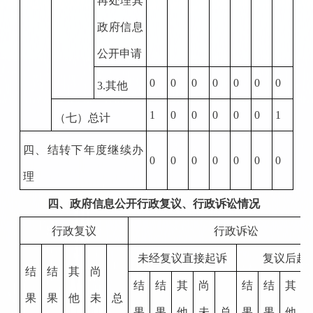
再处理其
政府信息
公开申请
0
0
0
0
0
0
0
3.
其他
1
0
0
0
0
0
1
（七）总计
四、结转下年度继续办
0
0
0
0
0
0
0
理
四、政府信息公开行政复议、行政诉讼情况
行政复议
行政诉讼
未经复议直接起诉
复议后起
结
结
其
尚
结
结
其
尚
结
结
其
果
果
他
未
总
果
果
他
未
总
果
果
他