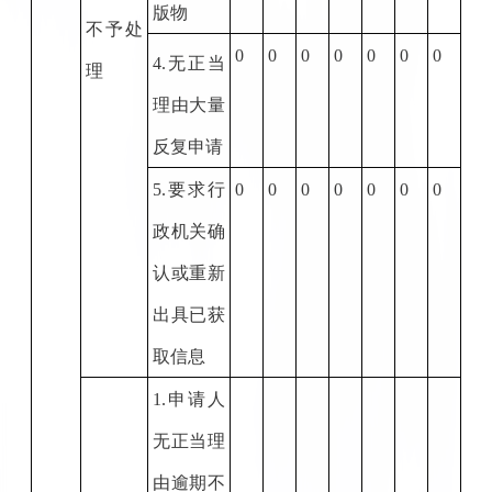
版物
不予处
0
0
0
0
0
0
0
4.
无正当
理
理由大量
反复申请
5.
要求行
0
0
0
0
0
0
0
政机关确
认或重新
出具已获
取信息
1.
申请人
无正当理
由逾期不