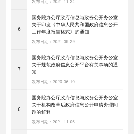
发布日期：2021-11-24
国务院办公厅政府信息与政务公开办公室
关于印发《中华人民共和国政府信息公开
6
工作年度报告格式》的通知
发布日期：2021-09-29
国务院办公厅政府信息与政务公开办公室
关于规范政府信息公开平台有关事项的通
7
知
发布日期：2020-06-10
国务院办公厅政府信息与政务公开办公室
关于机构改革后政府信息公开申请办理问
8
题的解释
发布日期：2021-11-06