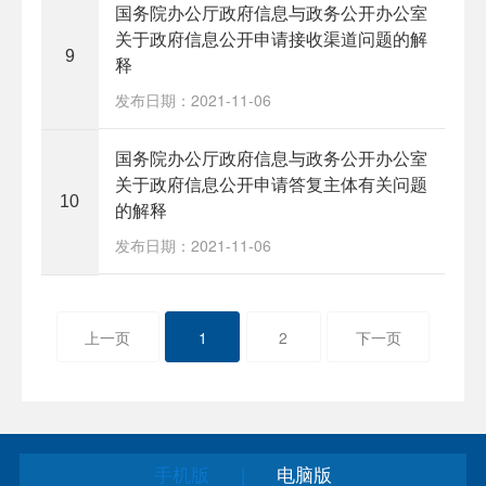
国务院办公厅政府信息与政务公开办公室
关于政府信息公开申请接收渠道问题的解
9
释
发布日期：2021-11-06
国务院办公厅政府信息与政务公开办公室
关于政府信息公开申请答复主体有关问题
10
的解释
发布日期：2021-11-06
上一页
1
2
下一页
手机版
电脑版
|