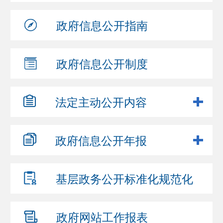
政府信息
公开指南
政府信息
公开制度
法定主动
公开内容
政府信息
公开年报
基层政务公开
标准化规范化
政府网站
工作报表