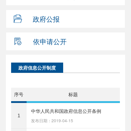
政府公报
依申请公开
政府信息公开制度
序号
标题
中华人民共和国政府信息公开条例
1
发布日期：2019-04-15