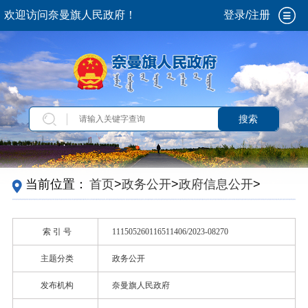
欢迎访问奈曼旗人民政府！
登录/注册
搜索
当前位置：
首页
>
政务公开
>
政府信息公开
>
政
府信息公开制度
>
国家级
索 引 号
111505260116511406/2023-08270
主题分类
政务公开
发布机构
奈曼旗人民政府